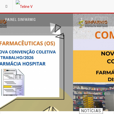
2
of
7
PREVIO
NEX
PAINEL SINFARMIG
NOTÍCIAS